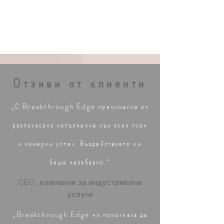
Отзиви от клиенти
„С Breakthrough Edge преминахме от
разпокъсано изпълнение към ясен план
и измерим успех. Въздействието им
беше незабавно.“
CEO, компания за индустриални
услуги
„Breakthrough Edge ни помогнаха да