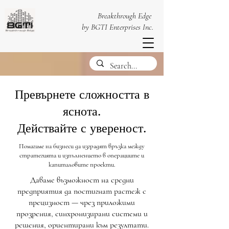
Breakthrough Edge
by BGTI Enterprises Inc.
Превърнете сложността в
яснота.
Действайте с увереност.
Помагаме на бизнеси да изградят връзка между
стратегията и изпълнението в операциите и
капиталовите проекти.
Даваме възможност на средни
предприятия да постигнат растеж с
прецизност — чрез приложими
прозрения, синхронизирани системи и
решения, ориентирани към резултати.