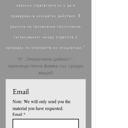
изясним стратегията си и да я
превърнем в конкретни действия. В
рамките на тримесечие постигнахме
съгласуваност между отделите и
напредък по ключовите ни инициативи.“
VP „Оперативна дейност“,
производствена фирма със среден
мащаб
Email 
Note: We will only send you the 
material you have requested.
Email
*